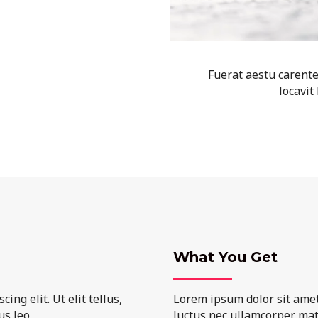
Fuerat aestu carent
locavit 
What You Get
ng elit. Ut elit tellus,
Lorem ipsum dolor sit amet, 
s leo.
luctus nec ullamcorper matt