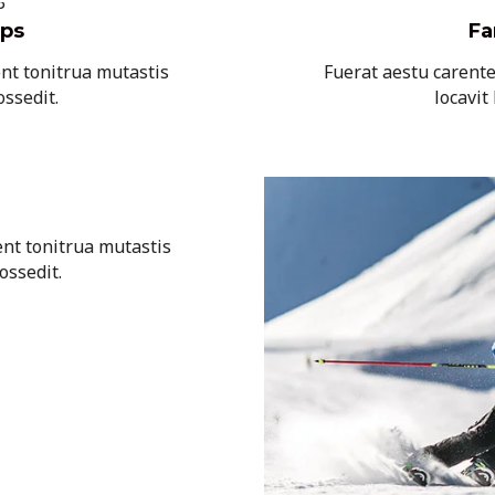
ps
Fa
nt tonitrua mutastis
Fuerat aestu carent
ossedit.
locavit 
nt tonitrua mutastis
possedit.