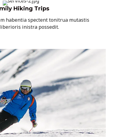
mily Hiking Trips
em habentia spectent tonitrua mutastis
liberioris inistra possedit.