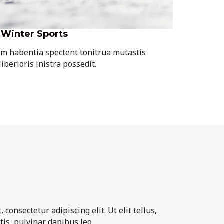
Winter Sports
em habentia spectent tonitrua mutastis
liberioris inistra possedit.
consectetur adipiscing elit. Ut elit tellus,
is, pulvinar dapibus leo.